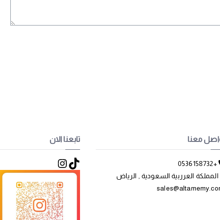
اصل معنا
تابعنا الان
تيك توك
إنستجرام
+0536158732
المملكة العرربية السعودية , الرياض