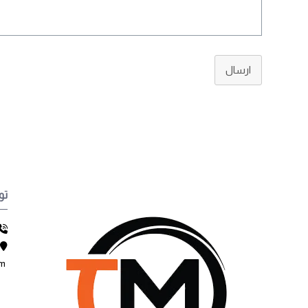
ارسال
تو
sales@altamemy.com